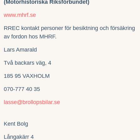
(Motorhistoriska Riksförbundet)
www.mhrf.se
RREC kontakt personer för besiktning och försäkring
av fordon hos MHRF.
Lars Amarald
Två backars väg, 4
185 95 VAXHOLM
070-777 40 35
lasse@brollopsbilar.se
Kent Bolg
Långakärr 4