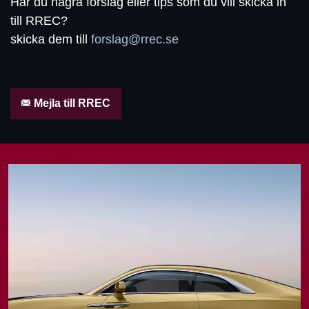
Har du några förslag eller tips som du vill skicka in
till RREC?
skicka dem till
forslag@rrec.se
Mejla till RREC