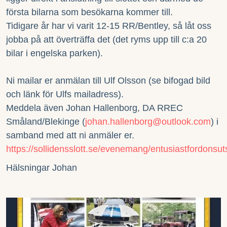
första bilarna som besökarna kommer till.
Tidigare år har vi varit 12-15 RR/Bentley, så låt oss
jobba på att överträffa det (det ryms upp till c:a 20
bilar i engelska parken).
Ni mailar er anmälan till Ulf Olsson (se bifogad bild
och länk för Ulfs mailadress).
Meddela även Johan Hallenborg, DA RREC
Småland/Blekinge (
johan.hallenborg@outlook.com
) i
samband med att ni anmäler er.
https://sollidensslott.se/evenemang/entusiastfordonsuts
Hälsningar Johan